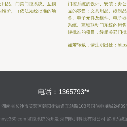
公用品、门禁门控系统、互锁
门控系统的设计、安装；办公
的维护。（依法须经批准的项
品的零售；文具用品、纸制品
备、电子元件及组件、电子器
系统、互锁联动门系统的销售
经批准的项目，经相关部门批
如若转载，请注明出处：http://www.
电话：1365793**
：湖南省长沙市芙蓉区朝阳街街道车站路103号国储电脑城2楼39
hnyc360.com
监控系统的开发
湖南咏川科技有限公司
监控系统