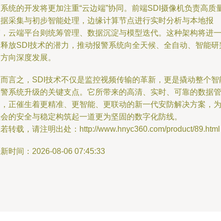
系统的开发将更加注重“云边端”协同。前端SDI摄像机负责高质
数据采集与初步智能处理，边缘计算节点进行实时分析与本地报
警，云端平台则统筹管理、数据沉淀与模型迭代。这种架构将进
步释放SDI技术的潜力，推动报警系统向全天候、全自动、智能研
的方向深度发展。
总而言之，SDI技术不仅是监控视频传输的革新，更是撬动整个智
报警系统升级的关键支点。它所带来的高清、实时、可靠的数据
道，正催生着更精准、更智能、更联动的新一代安防解决方案，
社会的安全与稳定构筑起一道更为坚固的数字化防线。
若转载，请注明出处：http://www.hnyc360.com/product/89.html
新时间：2026-08-06 07:45:33