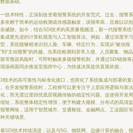
的数据基础。
这一技术特性，正深刻改变着报警系统的开发范式。过去，报警
统多依赖于简单的运动检测或传感器触发，误报率高，且难以识
复杂威胁。如今，结合SDI技术的高质量视频流，新一代报警系统
以集成更先进的计算机视觉与人工智能算法。例如，通过深度学
模型，系统能够精准识别人脸、车辆、特定行为，实现从“被动报
”到“主动预警”的跨越。当系统检测到异常入侵、人员聚集、物品
遗留等预设风险时，可即时触发多级报警机制，并通过SDI链路将
清现场画面同步推送至指挥中心，为快速决策提供直观依据。
SDI技术的高可靠性与标准化接口，也简化了系统集成与部署的复
度。在开发报警系统时，工程师可以更专注于上层应用逻辑与算
优化，而无需过度担忧底层视频传输的稳定性问题。这使得开发
期缩短，系统整体稳定性增强，便于构建大规模、分布式的高清
控报警网络，适用于智慧城市、交通枢纽、金融网点、工业园区
多种关键场景。
着SDI技术持续演进，以及与5G、物联网、边缘计算的融合，