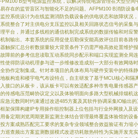
FPM100 B型号电源监控系统，以解决传统电源管理在大型空间
易存在的监管盲区与智能化不足的问题。AFPM100 B消防设备
源监控系统设计为在线监测消防负载设备的供电状态和故障状况
该系统整合了对主供电分支压监控以及相关回路状态信号的采集
管理平台，并通过多线程的通信机制完成系统的数据传输和对应
示机制输出。本套系统的应用促使后勤保安能高效评估目前各路
感器触探汇总分析数据量较大背景条件下仍需严格高效处置维护
警故障前的参考信息读取互动系统同步配示和端口实现监测全局
续性使得防误动机理参与进一步维修改造成别一大部分有效网络
差全协作定制集成。针对本项目的具体布局与硬件安装中的特殊
电地板构造和楼宇电气布设特点，自主研发了基于MCU核心和隔
输入接口的从板卡，该从板卡可以有效适配多种市售电量传感器
生的传感电压范畴协议定义以及体验明面向多路大型机械排烟机
应急元数同时约束通过改进485方案及其软件协调采集IO输出的
通框架保障构建IP专用操作组控制器上位包括与行业外网接入及设
置用备定期浏览周期更新监测主体结合管理最终覆盖体验馆的设
前投方案成熟匹配完工要求的复杂专业领域整合效益验证有力缩
人力巡查频出方案监测数据模式改进功耗散热特性为实施开发充